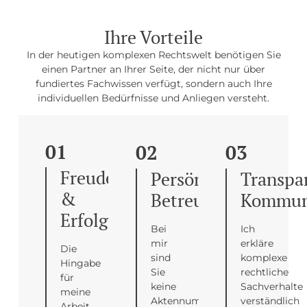
Ihre Vorteile
In der heutigen komplexen Rechtswelt benötigen Sie
einen Partner an Ihrer Seite, der nicht nur über
fundiertes Fachwissen verfügt, sondern auch Ihre
individuellen Bedürfnisse und Anliegen versteht.
01
02
03
Freude
Persönliche
Transpa
&
Betreuung
Kommun
Erfolg
Bei
Ich
mir
erkläre
Die
sind
komplexe
Hingabe
Sie
rechtliche
für
keine
Sachverhalte
meine
Aktennummer.
verständlich
Arbeit