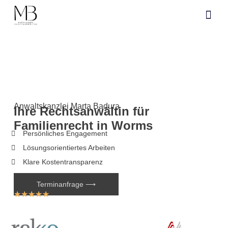
Anwaltskanzl
Anwaltskanzlei Marta Badura
Ihre Rechtsanwältin für
Familienrecht in Worms
Persönliches Engagement
Lösungsorientiertes Arbeiten
Klare Kostentransparenz
Terminanfrage ⟶
★
★
★
★
★